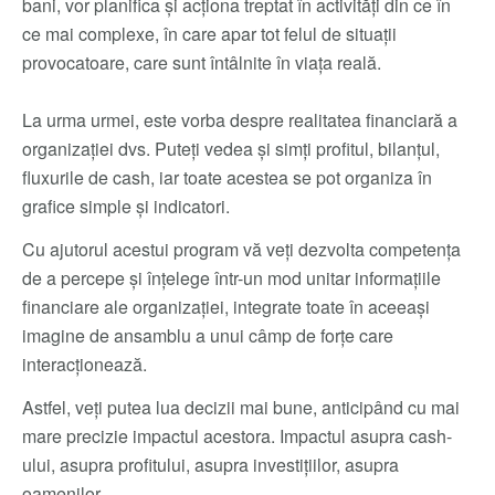
bani, vor planifica și acționa treptat în activități din ce în
ce mai complexe, în care apar tot felul de situații
provocatoare, care sunt întâlnite în viața reală.
La urma urmei, este vorba despre realitatea financiară a
organizației dvs. Puteți vedea și simți profitul, bilanțul,
fluxurile de cash, iar toate acestea se pot organiza în
grafice simple și indicatori.
Cu ajutorul acestui program vă veți dezvolta competența
de a percepe și înțelege într-un mod unitar informațiile
financiare ale organizației, integrate toate în aceeași
imagine de ansamblu a unui câmp de forțe care
interacționează.
Astfel, veți putea lua decizii mai bune, anticipând cu mai
mare precizie impactul acestora. Impactul asupra cash-
ului, asupra profitului, asupra investițiilor, asupra
oamenilor.