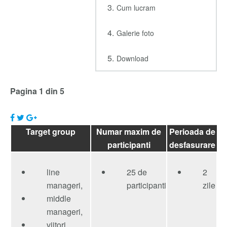
Cum lucram
Galerie foto
Download
Pagina 1 din 5
Target group
Numar maxim de
Perioada de
participanti
desfasurare
line
25 de
2
manageri,
participanti
zile
middle
manageri,
viitori